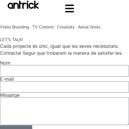
Video Branding · TV Content · Creativity · Aerial Shots
LET'S TALK!
Cada projecte és únic, igual que les seves necessitats.
Contacta! Segur que trobarem la manera de satisfer-les.
Nom
E-mail
Missatge