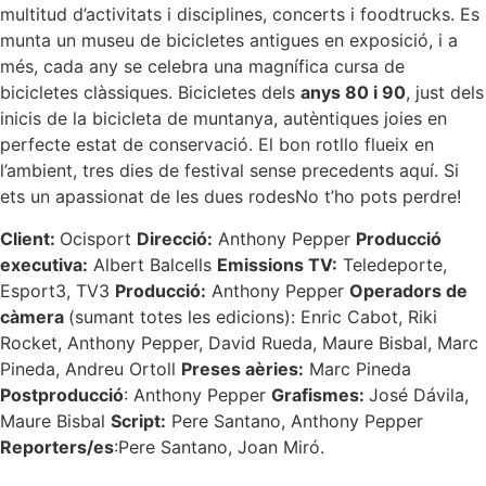
multitud d’activitats i disciplines, concerts i foodtrucks. Es
munta un museu de bicicletes antigues en exposició, i a
més, cada any se celebra una magnífica cursa de
bicicletes clàssiques. Bicicletes dels
anys 80 i 90
, just dels
inicis de la bicicleta de muntanya, autèntiques joies en
perfecte estat de conservació. El bon rotllo flueix en
l’ambient, tres dies de festival sense precedents aquí. Si
ets un apassionat de les dues rodesNo t’ho pots perdre!
Client:
Ocisport
Direcció:
Anthony Pepper
Producció
executiva:
Albert Balcells
Emissions TV:
Teledeporte,
Esport3, TV3
Producció:
Anthony Pepper
Operadors de
càmera
(sumant totes les edicions): Enric Cabot, Riki
Rocket, Anthony Pepper, David Rueda, Maure Bisbal, Marc
Pineda, Andreu Ortoll
Preses aèries:
Marc Pineda
Postproducció
: Anthony Pepper
Grafismes:
José Dávila,
Maure Bisbal
Script:
Pere Santano, Anthony Pepper
Reporters/es
:Pere Santano, Joan Miró.